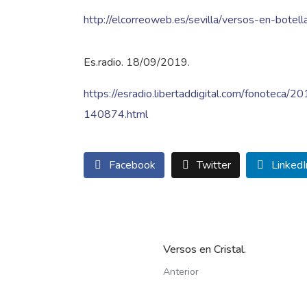
http://elcorreoweb.es/sevilla/versos-en-botel
Es.radio. 18/09/2019.
https://esradio.libertaddigital.com/fonoteca/
140874.html
Facebook
Twitter
LinkedI
Versos en Cristal.
Anterior