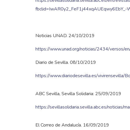
https://sevillasolidaria.sevilla.abc.es/entrev
fbclid=IwAR0y2_FeF1j44xqAUEqwy6EbY_
Noticias UNAD. 24/10/2019
https://www.unad.org/noticias/2434/versos/en/cris
Diario de Sevilla. 08/10/2019
https://www.diariodesevilla.es/vivirensevill
ABC Sevilla, Sevilla Solidaria: 25/09/2019
https://sevillasolidaria.sevilla.abc.es/noticias
El Correo de Andalucía. 16/09/2019