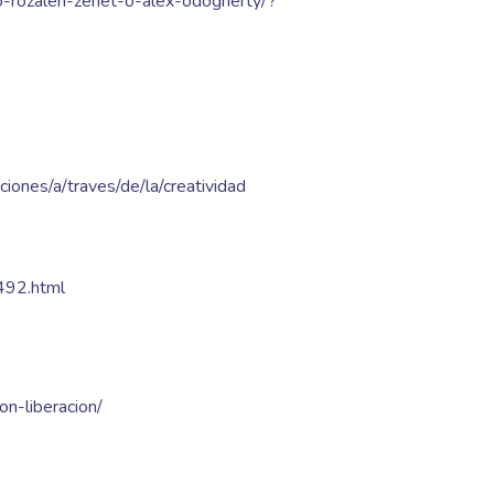
omo-rozalen-zenet-o-alex-odogherty/?
cciones/a/traves/de/la/creatividad
0492.html
on-liberacion/