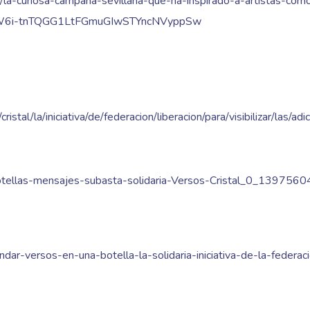
istas/la-curiosa-campana-sevillana-que-ha-inspirado-a-artistas-c
-W6i-tnTQGG1LtFGmuGIwSTYncNVyppSw
tal/la/iniciativa/de/federacion/liberacion/para/visibilizar/las/adi
a/Botellas-mensajes-subasta-solidaria-Versos-Cristal_0_139756
/mandar-versos-en-una-botella-la-solidaria-iniciativa-de-la-federaci