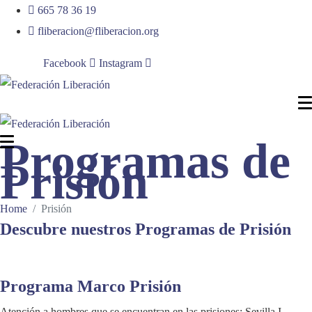
665 78 36 19
fliberacion@fliberacion.org
Síguenos:
Facebook
Instagram
Programas de
Prisión
Home
Prisión
Descubre nuestros Programas de Prisión
Programa Marco Prisión
Atención a hombres que se encuentran en las prisiones: Sevilla I,