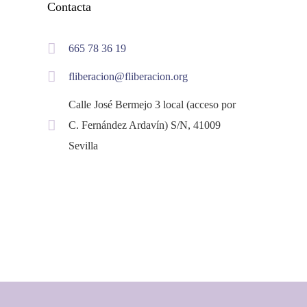
Contacta
665 78 36 19
fliberacion@fliberacion.org
Calle José Bermejo 3 local (acceso por
C. Fernández Ardavín) S/N, 41009
Sevilla