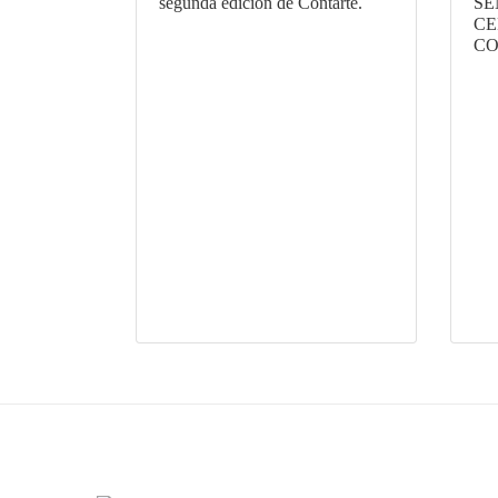
segunda edición de Contarte.
SE
CE
CO